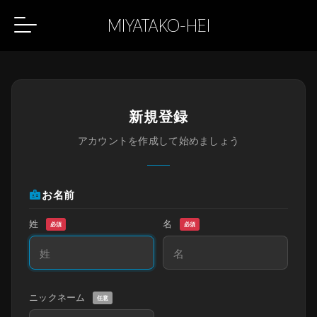
MIYATAKO-HEI
新規登録
アカウントを作成して始めましょう
badge
お名前
姓
名
必須
必須
ニックネーム
任意