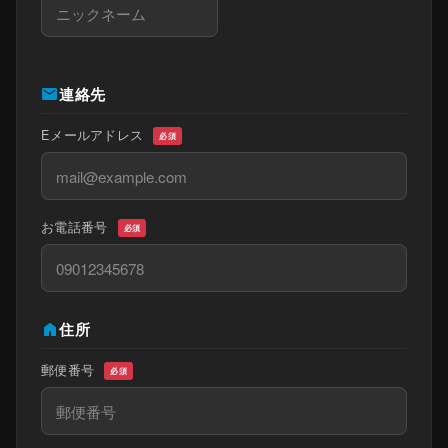
mail
連絡先
Eメールアドレス
必須
お電話番号
必須
home
住所
郵便番号
必須