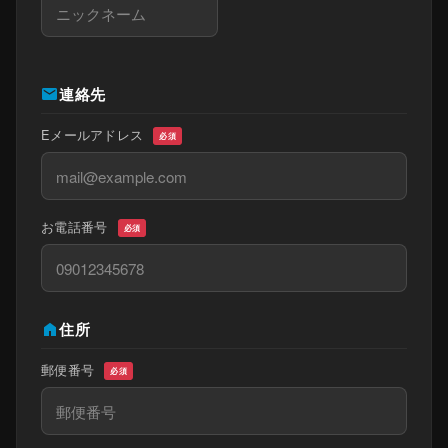
mail
連絡先
Eメールアドレス
必須
お電話番号
必須
home
住所
郵便番号
必須