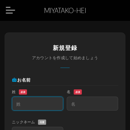
MIYATAKO-HEI
新規登録
アカウントを作成して始めましょう
badge
お名前
姓
名
必須
必須
ニックネーム
任意