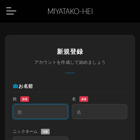
MIYATAKO-HEI
新規登録
アカウントを作成して始めましょう
badge
お名前
姓
名
必須
必須
ニックネーム
任意