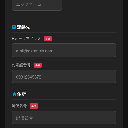
mail
連絡先
Eメールアドレス
必須
お電話番号
必須
home
住所
郵便番号
必須