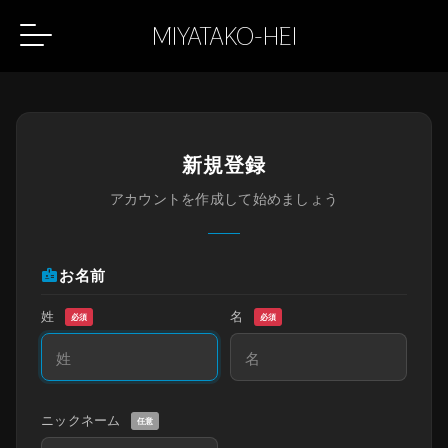
MIYATAKO-HEI
新規登録
アカウントを作成して始めましょう
badge
お名前
姓
名
必須
必須
ニックネーム
任意