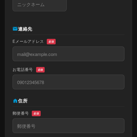
mail
連絡先
Eメールアドレス
必須
お電話番号
必須
home
住所
郵便番号
必須